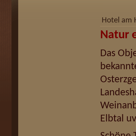
Hotel am 
Natur e
Das Obje
bekannte
Osterzge
Landesh
Weinanb
Elbtal u